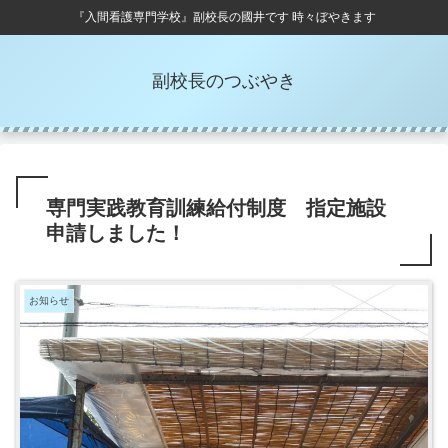
『入間看護専門学校』副校長の國井です 時々ぼやきます
副校長のつぶやき
専門実践教育訓練給付制度 指定施設
申請しました！
お知らせ