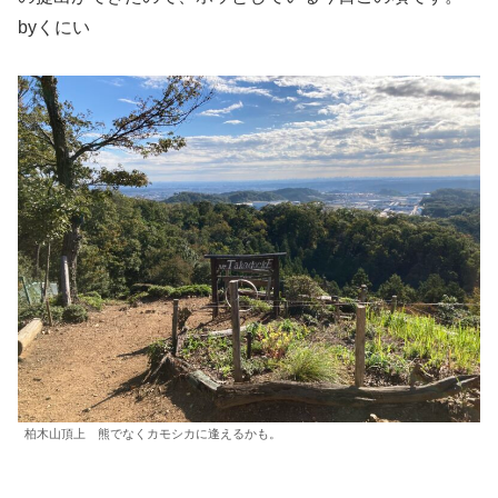
byくにい
柏木山頂上 熊でなくカモシカに逢えるかも。